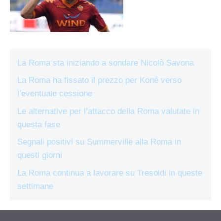
La Roma sta iniziando a sondare Nicolò Savona
La Roma ha fissato il prezzo per Koné verso
l’eventuale cessione
Le alternative per l’attacco della Roma valutate in
questa fase
Segnali positivi su Summerville alla Roma in
questi giorni
La Roma continua a lavorare su Tresoldi in queste
settimane