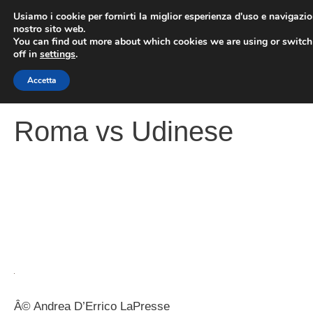
Vai
Usiamo i cookie per fornirti la miglior esperienza d'uso e navigazio
al
nostro sito web.
You can find out more about which cookies we are using or switc
contenuto
ME
off in
settings
.
Accetta
Roma vs Udinese
Â© Andrea D’Errico LaPresse