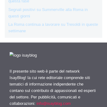
questa fase
Segnali positivi su Summerville alla Roma in
questi giorni
La Roma continua a lavorare su Tresoldi in queste
settimane
Il presente sito web è parte del network
IsayBlog! la cui rete editoriale comprende siti
tematici di informazione indipendente che
contano sul contributo di appassionati ed esperti
del settore. Per pubblicità, comunicati e
collaborazioni:
info@isayblog.com