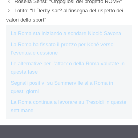
Rosella Sensi: “Orgogliosi del progetto ROMA”
Lotito: “Il Derby sar? all’insegna del rispetto dei
valori dello sport”
La Roma sta iniziando a sondare Nicolò Savona
La Roma ha fissato il prezzo per Koné verso
l’eventuale cessione
Le alternative per l’attacco della Roma valutate in
questa fase
Segnali positivi su Summerville alla Roma in
questi giorni
La Roma continua a lavorare su Tresoldi in queste
settimane