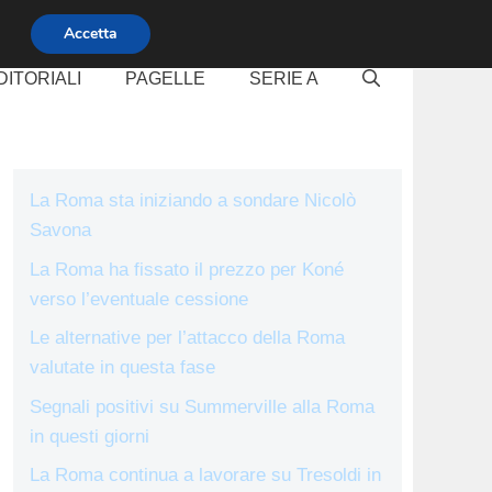
Accetta
DITORIALI
PAGELLE
SERIE A
La Roma sta iniziando a sondare Nicolò
Savona
La Roma ha fissato il prezzo per Koné
verso l’eventuale cessione
Le alternative per l’attacco della Roma
valutate in questa fase
Segnali positivi su Summerville alla Roma
in questi giorni
La Roma continua a lavorare su Tresoldi in