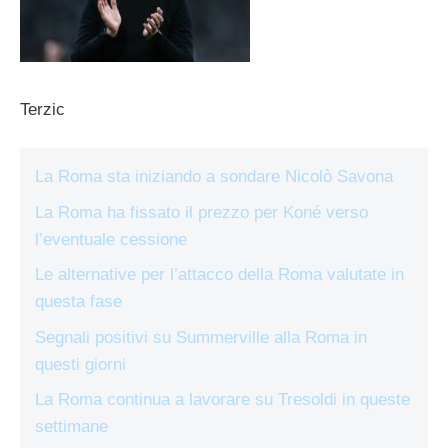
Terzic
La Roma sta iniziando a sondare Nicolò Savona
La Roma ha fissato il prezzo per Koné verso
l’eventuale cessione
Le alternative per l’attacco della Roma valutate in
questa fase
Segnali positivi su Summerville alla Roma in
questi giorni
La Roma continua a lavorare su Tresoldi in queste
settimane