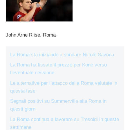
John Arne Riise, Roma
La Roma sta iniziando a sondare Nicolò Savona
La Roma ha fissato il prezzo per Koné verso
l’eventuale cessione
Le alternative per l’attacco della Roma valutate in
questa fase
Segnali positivi su Summerville alla Roma in
questi giorni
La Roma continua a lavorare su Tresoldi in queste
settimane