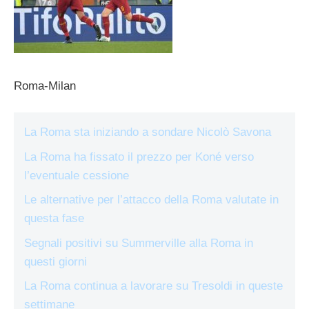
Roma-Milan
La Roma sta iniziando a sondare Nicolò Savona
La Roma ha fissato il prezzo per Koné verso
l’eventuale cessione
Le alternative per l’attacco della Roma valutate in
questa fase
Segnali positivi su Summerville alla Roma in
questi giorni
La Roma continua a lavorare su Tresoldi in queste
settimane