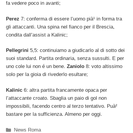
fa vedere poco in avanti;
Perez
7: conferma di essere l’uomo pià¹ in forma tra
gli attaccanti. Una spina nel fianco per il Brescia,
condita dall’assist a Kalinic;
Pellegrini
5,5: continuiamo a giudicarlo al di sotto dei
suoi standard. Partita ordinaria, senza sussulti. E per
uno cole lui non é un bene.
Zaniolo
8: voto altissimo
solo per la gioia di rivederlo esultare;
Kalinic
6: altra partita francamente opaca per
l’attaccante croato. Sbaglia un paio di gol non
impossibili, facendo centro al terzo tentativo. Puà²
bastare per la sufficienza. Almeno per oggi.
Categorie
News Roma