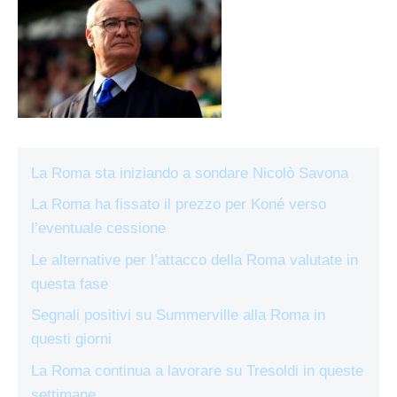
La Roma sta iniziando a sondare Nicolò Savona
La Roma ha fissato il prezzo per Koné verso
l’eventuale cessione
Le alternative per l’attacco della Roma valutate in
questa fase
Segnali positivi su Summerville alla Roma in
questi giorni
La Roma continua a lavorare su Tresoldi in queste
settimane