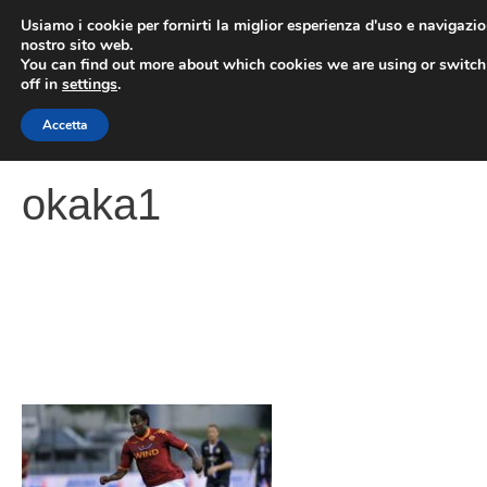
Vai
Usiamo i cookie per fornirti la miglior esperienza d'uso e navigazio
al
nostro sito web.
You can find out more about which cookies we are using or switc
contenuto
ME
off in
settings
.
Accetta
okaka1