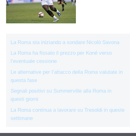
La Roma sta iniziando a sondare Nicolò Savona
La Roma ha fissato il prezzo per Koné verso
l’eventuale cessione
Le alternative per l’attacco della Roma valutate in
questa fase
Segnali positivi su Summerville alla Roma in
questi giorni
La Roma continua a lavorare su Tresoldi in queste
settimane