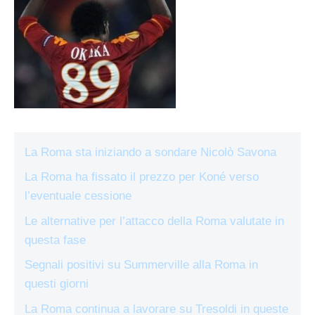
La Roma sta iniziando a sondare Nicolò Savona
La Roma ha fissato il prezzo per Koné verso
l’eventuale cessione
Le alternative per l’attacco della Roma valutate in
questa fase
Segnali positivi su Summerville alla Roma in
questi giorni
La Roma continua a lavorare su Tresoldi in queste