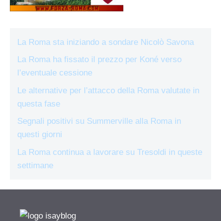
La Roma sta iniziando a sondare Nicolò Savona
La Roma ha fissato il prezzo per Koné verso
l’eventuale cessione
Le alternative per l’attacco della Roma valutate in
questa fase
Segnali positivi su Summerville alla Roma in
questi giorni
La Roma continua a lavorare su Tresoldi in queste
settimane