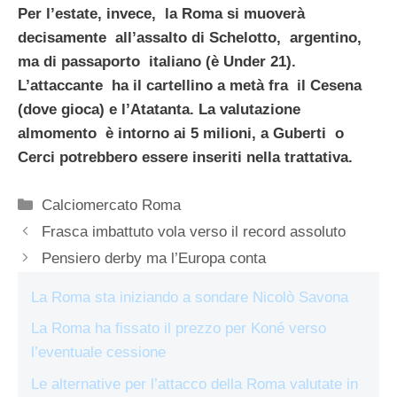
Per l’estate, invece, la Roma si muoverà
decisamente all’assalto di Schelotto, argentino,
ma di passaporto italiano (è Under 21).
L’attaccante ha il cartellino a metà fra il Cesena
(dove gioca) e l’Atatanta. La valutazione
almomento è intorno ai 5 milioni, a Guberti o
Cerci potrebbero essere inseriti nella trattativa.
Categorie
Calciomercato Roma
Frasca imbattuto vola verso il record assoluto
Pensiero derby ma l’Europa conta
La Roma sta iniziando a sondare Nicolò Savona
La Roma ha fissato il prezzo per Koné verso
l’eventuale cessione
Le alternative per l’attacco della Roma valutate in