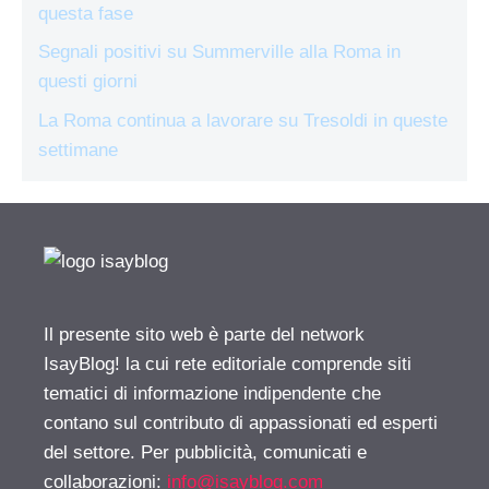
questa fase
Segnali positivi su Summerville alla Roma in
questi giorni
La Roma continua a lavorare su Tresoldi in queste
settimane
Il presente sito web è parte del network
IsayBlog! la cui rete editoriale comprende siti
tematici di informazione indipendente che
contano sul contributo di appassionati ed esperti
del settore. Per pubblicità, comunicati e
collaborazioni:
info@isayblog.com