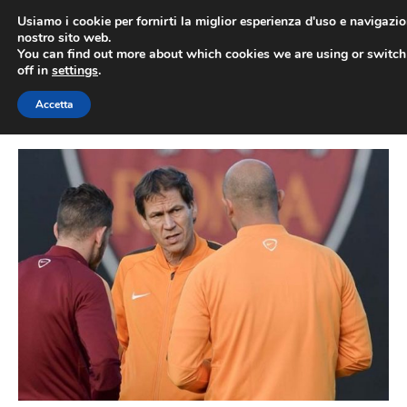
Vai
Usiamo i cookie per fornirti la miglior esperienza d'uso e navigazio
al
nostro sito web.
You can find out more about which cookies we are using or switc
contenuto
ME
off in
settings
.
Accetta