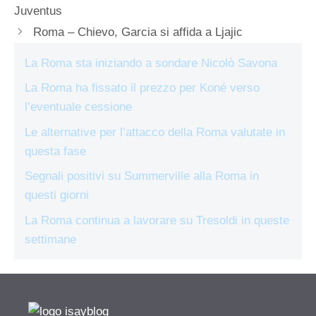
Juventus
Roma – Chievo, Garcia si affida a Ljajic
La Roma sta iniziando a sondare Nicolò Savona
La Roma ha fissato il prezzo per Koné verso
l’eventuale cessione
Le alternative per l’attacco della Roma valutate in
questa fase
Segnali positivi su Summerville alla Roma in
questi giorni
La Roma continua a lavorare su Tresoldi in queste
settimane