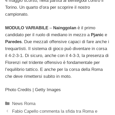
4 maggio scorso, nella partita al Bentegodi contro il
Torino. Un quarto d’ora per scoprire il nostro
campionato.
MODULO VARIABILE
–
Nainggolan
è il primo
candidato per il ruolo di mediano in mezzo a
Pjanic
e
Paredes
. Due mezzali offensive capaci di fare anche i
trequartisti. Il sistema di gioco può diventare in corsa
il 4-2-3-1. Di sicuro, anche con il 4-3-3, la presenza di
Florenzi nel tridente offensivo è fondamentale per
l’equilibrio tattico. E anche per la corsa della Roma
che deve rimettersi subito in moto.
Photo Credits | Getty Images
Categorie
News Roma
Fabio Capello commenta la sfida tra Roma e