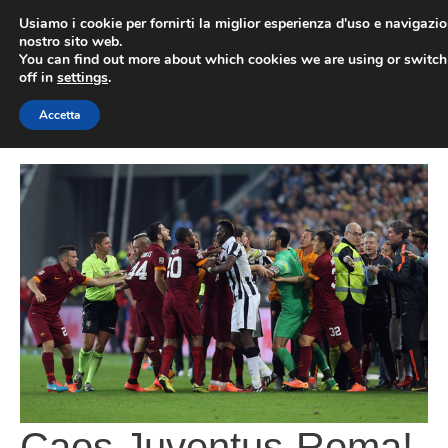
Vai
Usiamo i cookie per fornirti la miglior esperienza d'uso e navigazio
al
nostro sito web.
You can find out more about which cookies we are using or switc
contenuto
ME
off in
settings
.
Accetta
Caos Juventus-Roma!