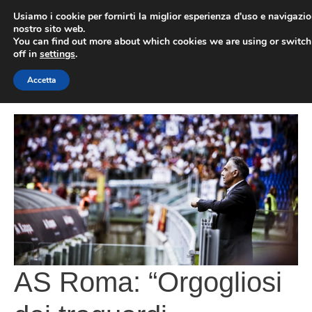
Vai
Usiamo i cookie per fornirti la miglior esperienza d'uso e navigazio
al
nostro sito web.
You can find out more about which cookies we are using or switc
contenuto
ME
off in
settings
.
Accetta
AS Roma: “Orgogliosi