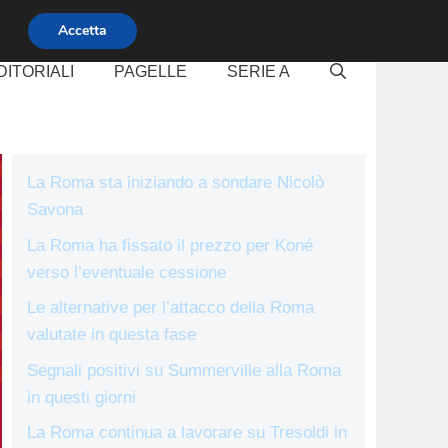
Accetta
DITORIALI
PAGELLE
SERIE A
La Roma sta iniziando a sondare Nicolò
Savona
La Roma ha fissato il prezzo per Koné
verso l’eventuale cessione
Le alternative per l’attacco della Roma
valutate in questa fase
Segnali positivi su Summerville alla Roma
in questi giorni
La Roma continua a lavorare su Tresoldi in