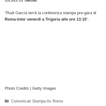
società su
Twitter
:
“Rudi Garcia terrà la conferenza stampa pre-gara di
Roma-Inter venerdì a Trigoria alle ore 13:15
“.
Photo Credits | Getty Images
Categorie
Comunicati Stampa As Roma