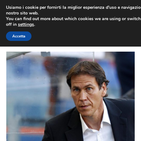
Vai
Usiamo i cookie per fornirti la miglior esperienza d'uso e navigazio
al
nostro sito web.
You can find out more about which cookies we are using or switc
contenuto
ME
off in
settings
.
Accetta