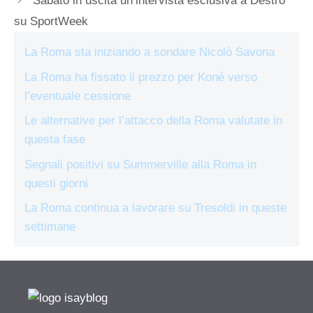
Sabato in uscita un’intervista esclusiva a Destro
su SportWeek
La Roma sta iniziando a sondare Nicolò Savona
La Roma ha fissato il prezzo per Koné verso
l’eventuale cessione
Le alternative per l’attacco della Roma valutate in
questa fase
Segnali positivi su Summerville alla Roma in
questi giorni
La Roma continua a lavorare su Tresoldi in queste
settimane