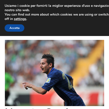
Vai
Usiamo i cookie per fornirti la miglior esperienza d'uso e navigazio
al
nostro sito web.
You can find out more about which cookies we are using or switc
contenuto
ME
off in
settings
.
Accetta