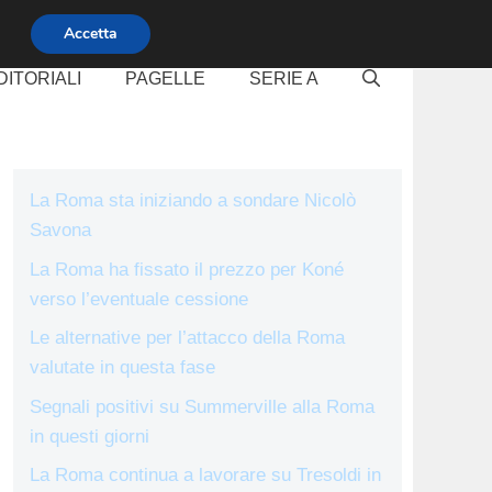
Accetta
DITORIALI
PAGELLE
SERIE A
La Roma sta iniziando a sondare Nicolò
Savona
La Roma ha fissato il prezzo per Koné
verso l’eventuale cessione
Le alternative per l’attacco della Roma
valutate in questa fase
Segnali positivi su Summerville alla Roma
in questi giorni
La Roma continua a lavorare su Tresoldi in