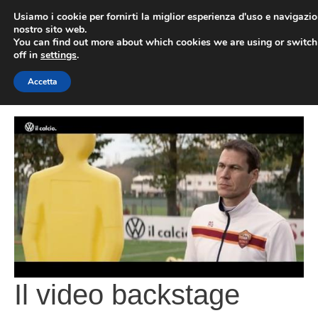
Vai
Usiamo i cookie per fornirti la miglior esperienza d'uso e navigazio
al
nostro sito web.
You can find out more about which cookies we are using or switc
contenuto
ME
off in
settings
.
Accetta
Il video backstage