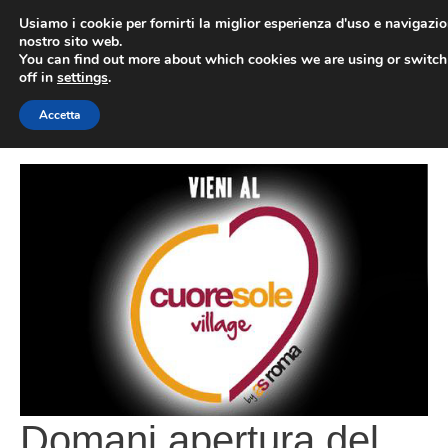
Vai
Usiamo i cookie per fornirti la miglior esperienza d'uso e navigazio
al
nostro sito web.
You can find out more about which cookies we are using or switc
contenuto
ME
off in
settings
.
Accetta
Domani apertura del