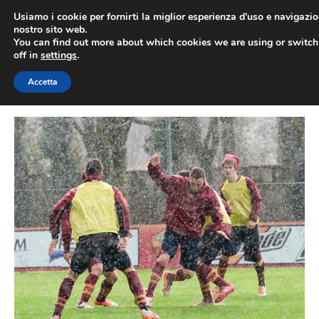
Vai
Usiamo i cookie per fornirti la miglior esperienza d'uso e navigazio
al
nostro sito web.
You can find out more about which cookies we are using or switc
contenuto
ME
off in
settings
.
Accetta