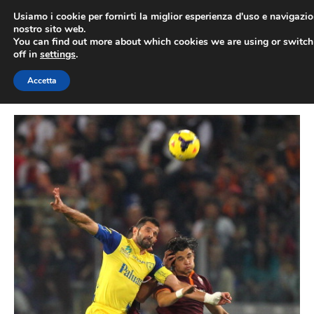
Vai
Usiamo i cookie per fornirti la miglior esperienza d'uso e navigazio
al
nostro sito web.
You can find out more about which cookies we are using or switc
contenuto
ME
off in
settings
.
Accetta