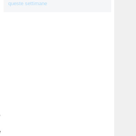
queste settimane
e
e