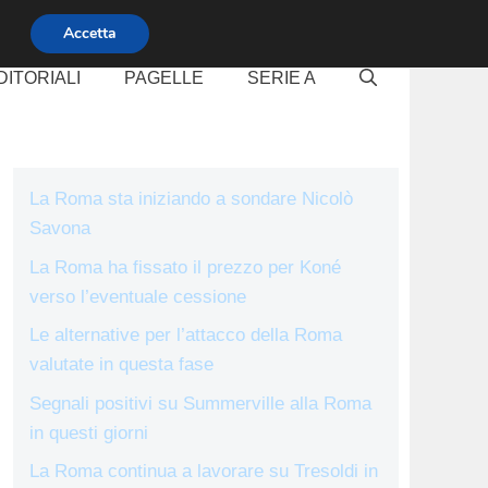
Accetta
DITORIALI
PAGELLE
SERIE A
La Roma sta iniziando a sondare Nicolò
Savona
La Roma ha fissato il prezzo per Koné
verso l’eventuale cessione
Le alternative per l’attacco della Roma
valutate in questa fase
Segnali positivi su Summerville alla Roma
in questi giorni
La Roma continua a lavorare su Tresoldi in