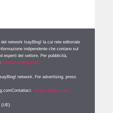
 del network IsayBlog! la cui rete editoriale
 informazione indipendente che contano sul
d esperti del settore. Per pubblicità,
i:
info@isayblog.com
 IsayBlog! network. For advertising, press
g.comContattaci
:
info@isayblog.com
y (UE)