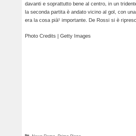
davanti e soprattutto bene al centro, in un trid
la seconda partita è andato vicino al gol, con una
era la cosa pià¹ importante. De Rossi si è ripre
Photo Credits | Getty Images
Categorie
News Roma
,
Primo Piano