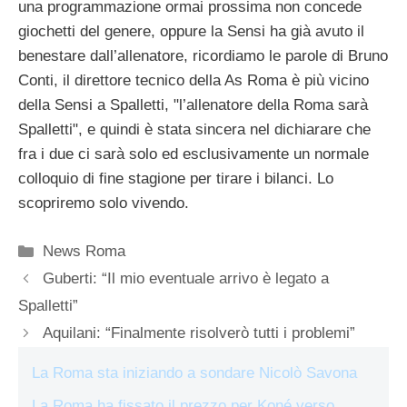
una programmazione ormai prossima non concede
giochetti del genere, oppure la Sensi ha già avuto il
benestare dall’allenatore, ricordiamo le parole di Bruno
Conti, il direttore tecnico della As Roma è più vicino
della Sensi a Spalletti, "l’allenatore della Roma sarà
Spalletti", e quindi è stata sincera nel dichiarare che
fra i due ci sarà solo ed esclusivamente un normale
colloquio di fine stagione per tirare i bilanci. Lo
scopriremo solo vivendo.
Categorie
News Roma
Guberti: “Il mio eventuale arrivo è legato a
Spalletti”
Aquilani: “Finalmente risolverò tutti i problemi”
La Roma sta iniziando a sondare Nicolò Savona
La Roma ha fissato il prezzo per Koné verso