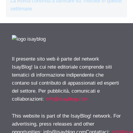
La Roma continua a lavorare su Tresoldi in queste
settimane
Il presente sito web è parte del network
IsayBlog! la cui rete editoriale comprende siti
tematici di informazione indipendente che
contano sul contributo di appassionati ed esperti
del settore. Per pubblicità, comunicati e
collaborazioni:
info@isayblog.com
This website is part of the IsayBlog! network. For
advertising, press releases and other
opportunities:
info@isayblog.comContattaci
:
info@isa