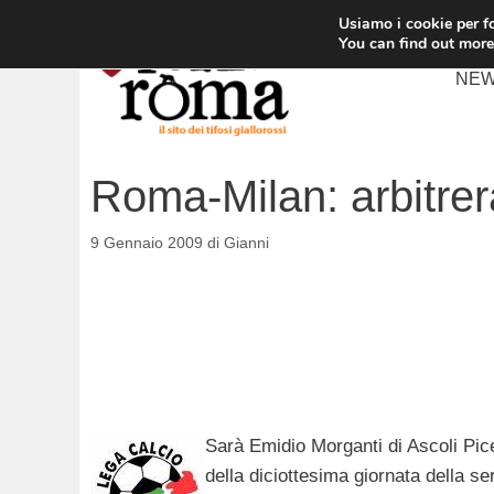
Vai
Usiamo i cookie per fo
al
You can find out more
contenuto
NE
Roma-Milan: arbitrer
9 Gennaio 2009
di
Gianni
Sarà Emidio Morganti di Ascoli Pice
della diciottesima giornata della s