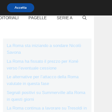
Accetta
DITORIALI
PAGELLE
SERIE A
La Roma sta iniziando a sondare Nicolò
Savona
La Roma ha fissato il prezzo per Koné
verso l’eventuale cessione
Le alternative per l’attacco della Roma
valutate in questa fase
Segnali positivi su Summerville alla Roma
in questi giorni
La Roma continua a lavorare su Tresoldi in