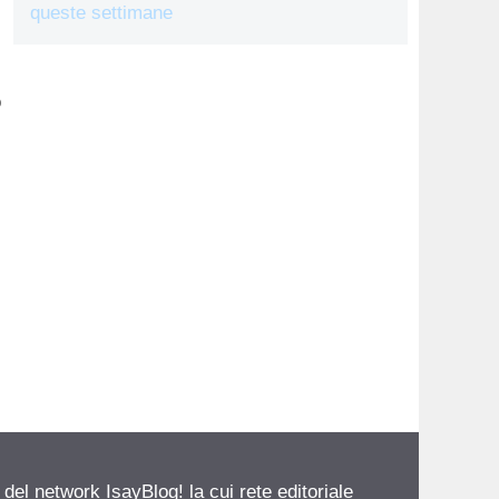
queste settimane
o
 del network IsayBlog! la cui rete editoriale