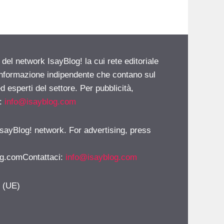
 del network IsayBlog! la cui rete editoriale
 informazione indipendente che contano sul
d esperti del settore. Per pubblicità,
i:
info@isayblog.com
 IsayBlog! network. For advertising, press
g.comContattaci
:
info@isayblog.com
y (UE)