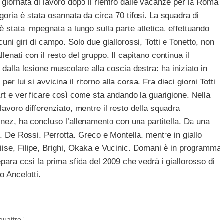
giornata di lavoro dopo il rientro dalle vacanze per la Roma
goria è stata osannata da circa 70 tifosi. La squadra di
 è stata impegnata a lungo sulla parte atletica, effettuando
uni giri di campo. Solo due giallorossi, Totti e Tonetto, non
llenati con il resto del gruppo. Il capitano continua il
dalla lesione muscolare alla coscia destra: ha iniziato in
 per lui si avvicina il ritorno alla corsa. Fra dieci giorni Totti
rt e verificare così come sta andando la guarigione. Nella
lavoro differenziato, mentre il resto della squadra
enez, ha concluso l’allenamento con una partitella. Da una
a, De Rossi, Perrotta, Greco e Montella, mentre in giallo
iise, Filipe, Brighi, Okaka e Vucinic. Domani è in programm
para cosi la prima sfida del 2009 che vedrà i giallorosso di
lo Ancelotti.
quattro”