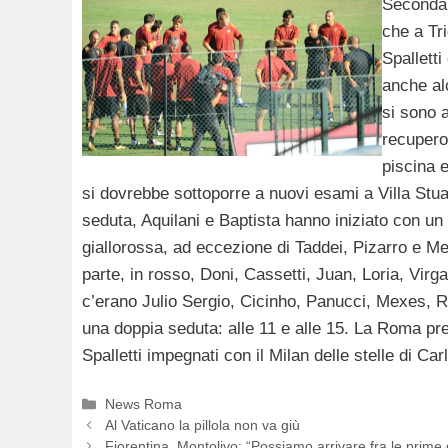
Seconda 
che a Tri
Spalletti
anche alc
si sono a
recupero 
piscina e
si dovrebbe sottoporre a nuovi esami a Villa Stua
seduta, Aquilani e Baptista hanno iniziato con un 
giallorossa, ad eccezione di Taddei, Pizarro e M
parte, in rosso, Doni, Cassetti, Juan, Loria, Virg
c’erano Julio Sergio, Cicinho, Panucci, Mexes, R
una doppia seduta: alle 11 e alle 15. La Roma pre
Spalletti impegnati con il Milan delle stelle di Car
Categorie
News Roma
Al Vaticano la pillola non va giù
Fiorentina, Montolivo: “Possiamo arrivare fra le prime 