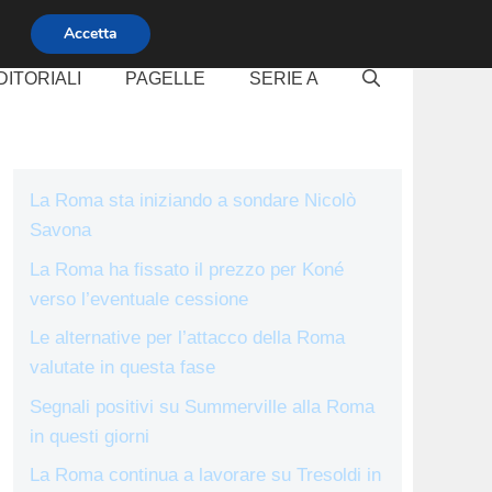
Accetta
DITORIALI
PAGELLE
SERIE A
La Roma sta iniziando a sondare Nicolò
Savona
La Roma ha fissato il prezzo per Koné
verso l’eventuale cessione
Le alternative per l’attacco della Roma
valutate in questa fase
Segnali positivi su Summerville alla Roma
in questi giorni
La Roma continua a lavorare su Tresoldi in