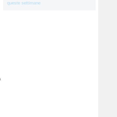
queste settimane
a