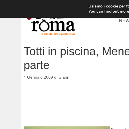
Vai
Usiamo i cookie per fo
al
You can find out more
contenuto
NE
Totti in piscina, Men
parte
4 Gennaio 2009
di
Gianni