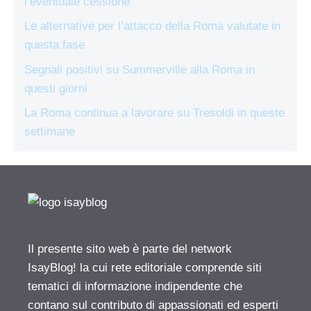
l’eventuale cessione
Le alternative per l’attacco della Roma valutate in
questa fase
Segnali positivi su Summerville alla Roma in
questi giorni
La Roma continua a lavorare su Tresoldi in queste
settimane
Il presente sito web è parte del network
IsayBlog! la cui rete editoriale comprende siti
tematici di informazione indipendente che
contano sul contributo di appassionati ed esperti