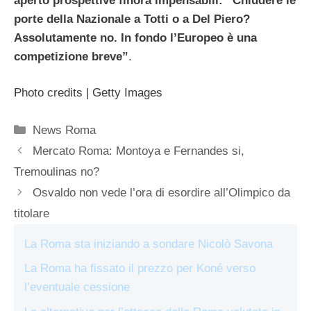
aperto prospettive finora impensabili: “Chiudere le
porte della Nazionale a Totti o a Del Piero?
Assolutamente no. In fondo l’Europeo è una
competizione breve”
.
Photo credits | Getty Images
Categorie
News Roma
Mercato Roma: Montoya e Fernandes si,
Tremoulinas no?
Osvaldo non vede l’ora di esordire all’Olimpico da
titolare
La Roma sta iniziando a sondare Nicolò Savona
La Roma ha fissato il prezzo per Koné verso
l’eventuale cessione