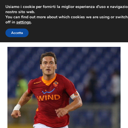
Vai
Usiamo i cookie per fornirti la miglior esperienza d'uso e navigazio
al
nostro sito web.
You can find out more about which cookies we are using or switc
contenuto
ME
off in
settings
.
Accetta