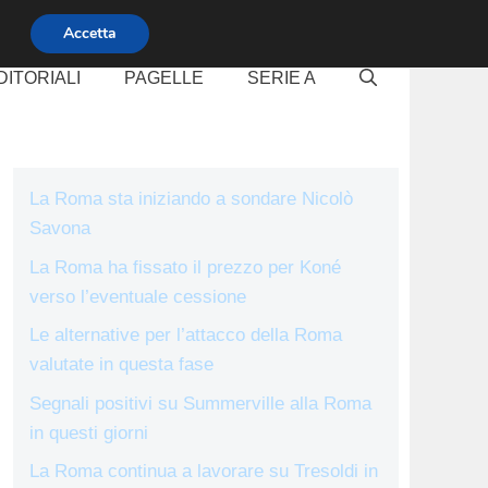
Accetta
DITORIALI
PAGELLE
SERIE A
La Roma sta iniziando a sondare Nicolò
Savona
La Roma ha fissato il prezzo per Koné
verso l’eventuale cessione
Le alternative per l’attacco della Roma
valutate in questa fase
Segnali positivi su Summerville alla Roma
in questi giorni
La Roma continua a lavorare su Tresoldi in