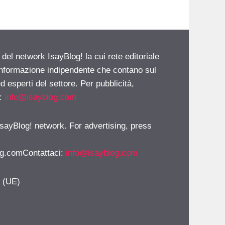
 del network IsayBlog! la cui rete editoriale
 informazione indipendente che contano sul
d esperti del settore. Per pubblicità,
i:
info@isayblog.com
 IsayBlog! network. For advertising, press
g.comContattaci
:
info@isayblog.com
y (UE)