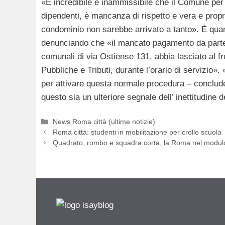
«È incredibile e inammissibile che il Comune per
dipendenti, è mancanza di rispetto e vera e prop
condominio non sarebbe arrivato a tanto». È qua
denunciando che «il mancato pagamento da parte d
comunali di via Ostiense 131, abbia lasciato al fre
Pubbliche e Tributi, durante l’orario di servizio»
per attivare questa normale procedura – conclu
questo sia un ulteriore segnale dell’ inettitudine 
Categorie
News Roma città (ultime notizie)
Roma città: studenti in mobilitazione per crollo scuola
Quadrato, rombo e squadra corta, la Roma nel modul