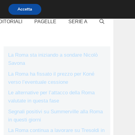
Accetta
DITORIALI
PAGELLE
SERIE A
La Roma sta iniziando a sondare Nicolò
Savona
La Roma ha fissato il prezzo per Koné
verso l’eventuale cessione
Le alternative per l’attacco della Roma
valutate in questa fase
Segnali positivi su Summerville alla Roma
in questi giorni
La Roma continua a lavorare su Tresoldi in