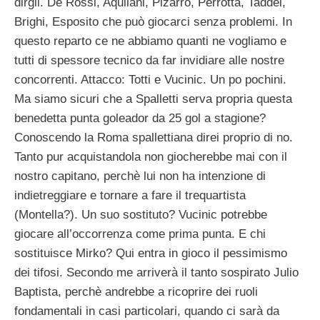
dirgli. De Rossi, Aquilani, Pizarro, Perrotta, Taddei,
Brighi, Esposito che può giocarci senza problemi. In
questo reparto ce ne abbiamo quanti ne vogliamo e
tutti di spessore tecnico da far invidiare alle nostre
concorrenti. Attacco: Totti e Vucinic. Un po pochini.
Ma siamo sicuri che a Spalletti serva propria questa
benedetta punta goleador da 25 gol a stagione?
Conoscendo la Roma spallettiana direi proprio di no.
Tanto pur acquistandola non giocherebbe mai con il
nostro capitano, perchè lui non ha intenzione di
indietreggiare e tornare a fare il trequartista
(Montella?). Un suo sostituto? Vucinic potrebbe
giocare all’occorrenza come prima punta. E chi
sostituisce Mirko? Qui entra in gioco il pessimismo
dei tifosi. Secondo me arriverà il tanto sospirato Julio
Baptista, perchè andrebbe a ricoprire dei ruoli
fondamentali in casi particolari, quando ci sarà da