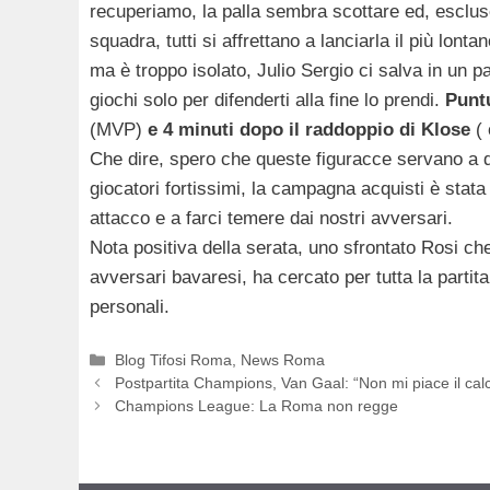
recuperiamo, la palla sembra scottare ed, escluso 
squadra, tutti si affrettano a lanciarla il più lont
ma è troppo isolato, Julio Sergio ci salva in un pa
giochi solo per difenderti alla fine lo prendi.
Puntu
(MVP)
e 4 minuti dopo il raddoppio di Klose
( 
Che dire, spero che queste figuracce servano a
giocatori fortissimi, la campagna acquisti è stata
attacco e a farci temere dai nostri avversari.
Nota positiva della serata, uno sfrontato Rosi ch
avversari bavaresi, ha cercato per tutta la partit
personali.
Categorie
Blog Tifosi Roma
,
News Roma
Postpartita Champions, Van Gaal: “Non mi piace il calc
Champions League: La Roma non regge