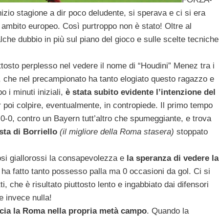
 stagione a dir poco deludente, si sperava e ci si era
 ambito europeo. Così purtroppo non è stato! Oltre al
lche dubbio in più sul piano del gioco e sulle scelte tecniche
tosto perplesso nel vedere il nome di “Houdini” Menez tra i
i, che nel precampionato ha tanto elogiato questo ragazzo e
 i minuti iniziali,
è stata subito evidente l’intenzione del
 poi colpire, eventualmente, in contropiede. Il primo tempo
 0-0, contro un Bayern tutt’altro che spumeggiante, e trova
ta di Borriello
(il migliore della Roma stasera)
stoppato
ifosi giallorossi la consapevolezza e
la speranza di vedere la
a fatto tanto possesso palla ma 0 occasioni da gol. Ci si
 che è risultato piuttosto lento e ingabbiato dai difensori
e invece nulla!
ccia la Roma nella propria metà campo
. Quando la