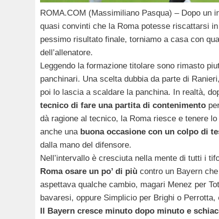
ROMA.COM (Massimiliano Pasqua) – Dopo un inizio
quasi convinti che la Roma potesse riscattarsi in
pessimo risultato finale, torniamo a casa con qua
dell’allenatore.
Leggendo la formazione titolare sono rimasto piut
panchinari. Una scelta dubbia da parte di Ranier
poi lo lascia a scaldare la panchina. In realtà, dopo
tecnico di fare una partita di contenimento
per
dà ragione al tecnico, la Roma riesce e tenere lo
anche una
buona occasione con un colpo di tes
dalla mano del difensore.
Nell’intervallo è cresciuta nella mente di tutti i t
Roma osare un po’ di più
contro un Bayern che h
aspettava qualche cambio, magari Menez per Totti,
bavaresi, oppure Simplicio per Brighi o Perrotta, 
Il Bayern cresce minuto dopo minuto e schia