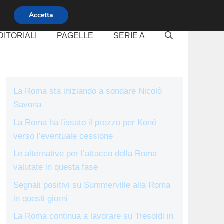
Accetta
DITORIALI
PAGELLE
SERIE A
La Roma sta iniziando a sondare Nicolò
Savona
La Roma ha fissato il prezzo per Koné
verso l’eventuale cessione
Le alternative per l’attacco della Roma
valutate in questa fase
Segnali positivi su Summerville alla Roma
in questi giorni
La Roma continua a lavorare su Tresoldi in