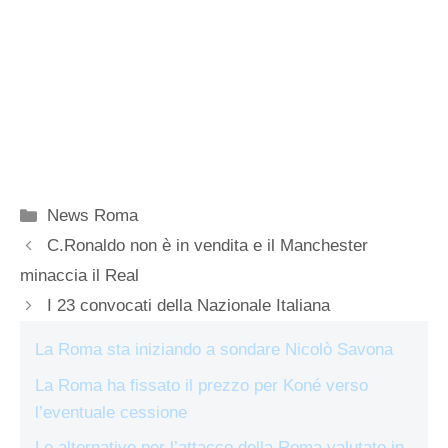
Categorie
News Roma
C.Ronaldo non è in vendita e il Manchester
minaccia il Real
I 23 convocati della Nazionale Italiana
La Roma sta iniziando a sondare Nicolò Savona
La Roma ha fissato il prezzo per Koné verso
l’eventuale cessione
Le alternative per l’attacco della Roma valutate in