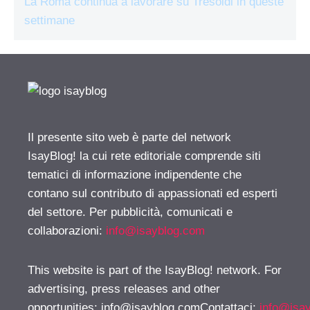
La Roma continua a lavorare su Tresoldi in queste
settimane
Il presente sito web è parte del network
IsayBlog! la cui rete editoriale comprende siti
tematici di informazione indipendente che
contano sul contributo di appassionati ed esperti
del settore. Per pubblicità, comunicati e
collaborazioni:
info@isayblog.com
This website is part of the IsayBlog! network. For
advertising, press releases and other
opportunities:
info@isayblog.comContattaci
:
info@isa