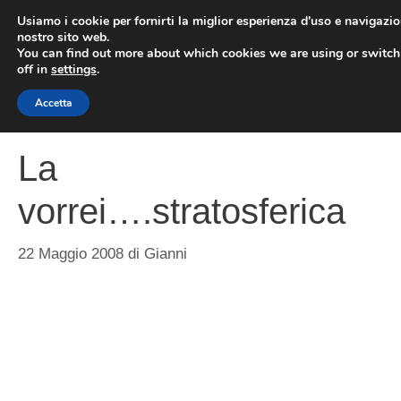
Vai
Usiamo i cookie per fornirti la miglior esperienza d'uso e navigazio
al
nostro sito web.
You can find out more about which cookies we are using or switc
contenuto
ME
off in
settings
.
Accetta
La
vorrei….stratosferica
22 Maggio 2008
di
Gianni