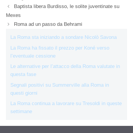
Baptista libera Burdisso, le solite juventinate su
Mexes
Roma ad un passo da Behrami
La Roma sta iniziando a sondare Nicolò Savona
La Roma ha fissato il prezzo per Koné verso
l’eventuale cessione
Le alternative per l’attacco della Roma valutate in
questa fase
Segnali positivi su Summerville alla Roma in
questi giorni
La Roma continua a lavorare su Tresoldi in queste
settimane