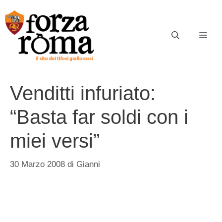
Vai
al
contenuto
ME
Venditti infuriato:
“Basta far soldi con i
miei versi”
30 Marzo 2008
di
Gianni