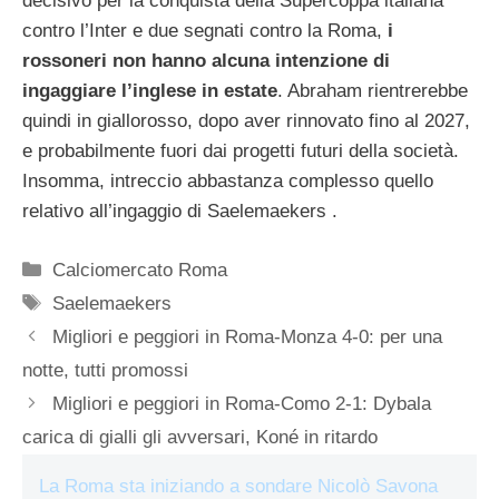
decisivo per la conquista della Supercoppa italiana
contro l’Inter e due segnati contro la Roma,
i
rossoneri non hanno alcuna intenzione di
ingaggiare l’inglese in estate
. Abraham rientrerebbe
quindi in giallorosso, dopo aver rinnovato fino al 2027,
e probabilmente fuori dai progetti futuri della società.
Insomma, intreccio abbastanza complesso quello
relativo all’ingaggio di Saelemaekers .
Categorie
Calciomercato Roma
Tag
Saelemaekers
Migliori e peggiori in Roma-Monza 4-0: per una
notte, tutti promossi
Migliori e peggiori in Roma-Como 2-1: Dybala
carica di gialli gli avversari, Koné in ritardo
La Roma sta iniziando a sondare Nicolò Savona