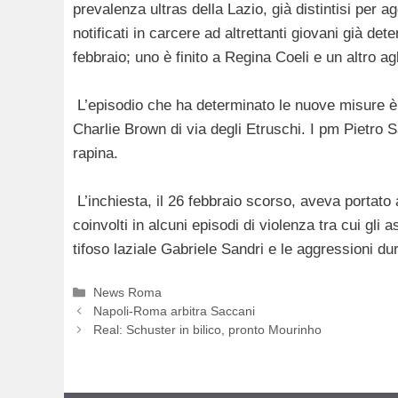
prevalenza ultras della Lazio, già distintisi per ag
notificati in carcere ad altrettanti giovani già de
febbraio; uno è finito a Regina Coeli e un altro agli
L’episodio che ha determinato le nuove misure è l
Charlie Brown di via degli Etruschi. I pm Pietro S
rapina.
L’inchiesta, il 26 febbraio scorso, aveva portato a
coinvolti in alcuni episodi di violenza tra cui gli
tifoso laziale Gabriele Sandri e le aggressioni d
Categorie
News Roma
Napoli-Roma arbitra Saccani
Real: Schuster in bilico, pronto Mourinho