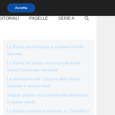
Accetta
DITORIALI
PAGELLE
SERIE A
La Roma sta iniziando a sondare Nicolò
Savona
La Roma ha fissato il prezzo per Koné
verso l’eventuale cessione
Le alternative per l’attacco della Roma
valutate in questa fase
Segnali positivi su Summerville alla Roma
in questi giorni
La Roma continua a lavorare su Tresoldi in