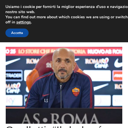
Vai
Usiamo i cookie per fornirti la miglior esperienza d'uso e navigazio
al
nostro sito web.
You can find out more about which cookies we are using or switc
contenuto
ME
off in
settings
.
Accetta