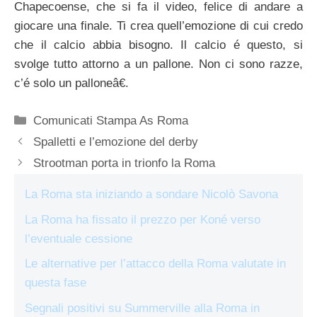
Chapecoense, che si fa il video, felice di andare a
giocare una finale. Ti crea quell’emozione di cui credo
che il calcio abbia bisogno. Il calcio é questo, si
svolge tutto attorno a un pallone. Non ci sono razze,
c’é solo un palloneâ€.
Categorie
Comunicati Stampa As Roma
Spalletti e l’emozione del derby
Strootman porta in trionfo la Roma
La Roma sta iniziando a sondare Nicolò Savona
La Roma ha fissato il prezzo per Koné verso
l’eventuale cessione
Le alternative per l’attacco della Roma valutate in
questa fase
Segnali positivi su Summerville alla Roma in