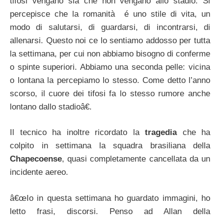
tifosi vengano sia che non vengano allo stadio. Si
percepisce che la romanità é uno stile di vita, un
modo di salutarsi, di guardarsi, di incontrarsi, di
allenarsi. Questo noi ce lo sentiamo addosso per tutta
la settimana, per cui non abbiamo bisogno di conferme
o spinte superiori. Abbiamo una seconda pelle: vicina
o lontana la percepiamo lo stesso. Come detto l’anno
scorso, il cuore dei tifosi fa lo stesso rumore anche
lontano dallo stadioâ€.
Il tecnico ha inoltre ricordato la
tragedia
che ha
colpito in settimana la squadra brasiliana della
Chapecoense
, quasi completamente cancellata da un
incidente aereo.
â€œIo in questa settimana ho guardato immagini, ho
letto frasi, discorsi. Penso ad Allan della