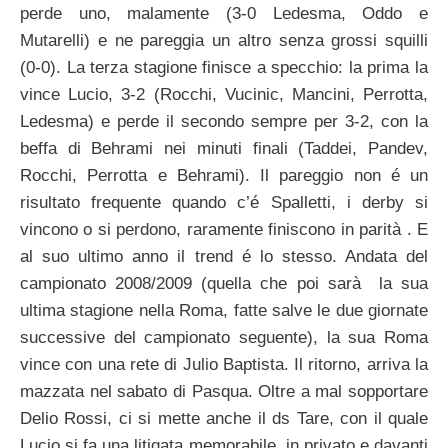
perde uno, malamente (3-0 Ledesma, Oddo e
Mutarelli) e ne pareggia un altro senza grossi squilli
(0-0). La terza stagione finisce a specchio: la prima la
vince Lucio, 3-2 (Rocchi, Vucinic, Mancini, Perrotta,
Ledesma) e perde il secondo sempre per 3-2, con la
beffa di Behrami nei minuti finali (Taddei, Pandev,
Rocchi, Perrotta e Behrami). Il pareggio non é un
risultato frequente quando c’é Spalletti, i derby si
vincono o si perdono, raramente finiscono in parità . E
al suo ultimo anno il trend é lo stesso. Andata del
campionato 2008/2009 (quella che poi sarà la sua
ultima stagione nella Roma, fatte salve le due giornate
successive del campionato seguente), la sua Roma
vince con una rete di Julio Baptista. Il ritorno, arriva la
mazzata nel sabato di Pasqua. Oltre a mal sopportare
Delio Rossi, ci si mette anche il ds Tare, con il quale
Lucio si fa una litigata memorabile, in privato e davanti