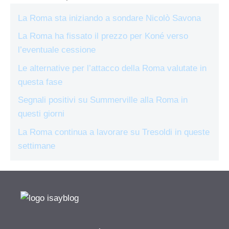
La Roma sta iniziando a sondare Nicolò Savona
La Roma ha fissato il prezzo per Koné verso
l’eventuale cessione
Le alternative per l’attacco della Roma valutate in
questa fase
Segnali positivi su Summerville alla Roma in
questi giorni
La Roma continua a lavorare su Tresoldi in queste
settimane