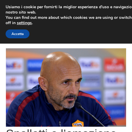
Vai
Usiamo i cookie per fornirti la miglior esperienza d'uso e navigazio
al
nostro sito web.
You can find out more about which cookies we are using or switc
contenuto
ME
off in
settings
.
Accetta