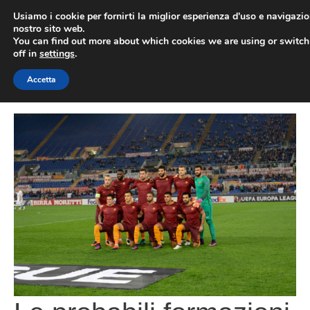
Vai
Usiamo i cookie per fornirti la miglior esperienza d'uso e navigazio
al
nostro sito web.
You can find out more about which cookies we are using or switc
contenuto
ME
off in
settings
.
Accetta