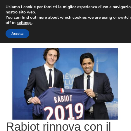
Vai
Usiamo i cookie per fornirti la miglior esperienza d'uso e navigazio
al
nostro sito web.
You can find out more about which cookies we are using or switc
contenuto
ME
off in
settings
.
Accetta
Rabiot rinnova con il