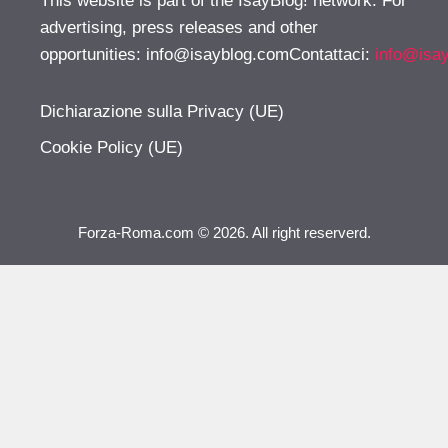
This website is part of the IsayBlog! network. For
advertising, press releases and other
opportunities:
info@isayblog.comContattaci
:
info@isa
Dichiarazione sulla Privacy (UE)
Cookie Policy (UE)
Forza-Roma.com © 2026. All right reserverd.