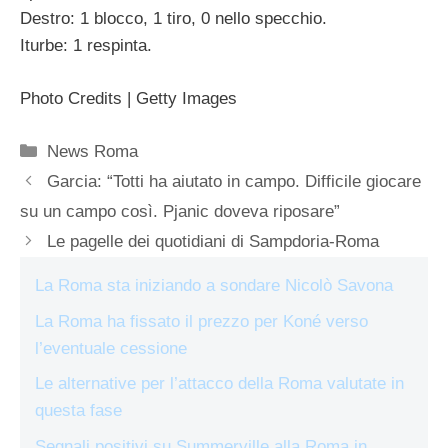
Destro: 1 blocco, 1 tiro, 0 nello specchio.
Iturbe: 1 respinta.
Photo Credits | Getty Images
Categorie
News Roma
Garcia: “Totti ha aiutato in campo. Difficile giocare
su un campo così. Pjanic doveva riposare”
Le pagelle dei quotidiani di Sampdoria-Roma
La Roma sta iniziando a sondare Nicolò Savona
La Roma ha fissato il prezzo per Koné verso
l’eventuale cessione
Le alternative per l’attacco della Roma valutate in
questa fase
Segnali positivi su Summerville alla Roma in