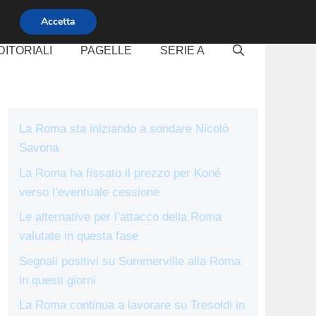
Accetta
DITORIALI
PAGELLE
SERIE A
La Roma sta iniziando a sondare Nicolò
Savona
La Roma ha fissato il prezzo per Koné
verso l’eventuale cessione
Le alternative per l’attacco della Roma
valutate in questa fase
Segnali positivi su Summerville alla Roma
in questi giorni
La Roma continua a lavorare su Tresoldi in