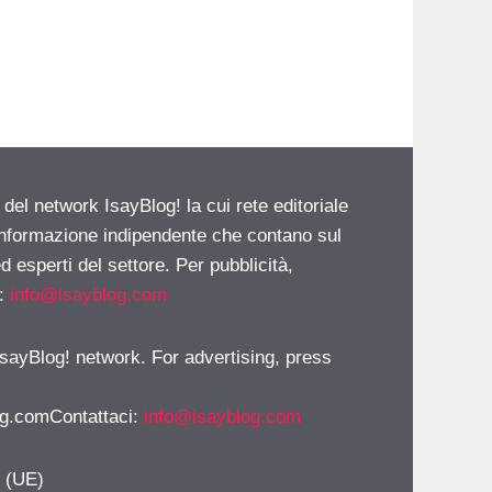
 del network IsayBlog! la cui rete editoriale
 informazione indipendente che contano sul
d esperti del settore. Per pubblicità,
i:
info@isayblog.com
 IsayBlog! network. For advertising, press
g.comContattaci
:
info@isayblog.com
y (UE)