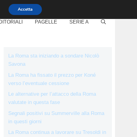
Accetta
DITORIALI
PAGELLE
SERIE A
La Roma sta iniziando a sondare Nicolò
Savona
La Roma ha fissato il prezzo per Koné
verso l’eventuale cessione
Le alternative per l’attacco della Roma
valutate in questa fase
Segnali positivi su Summerville alla Roma
in questi giorni
La Roma continua a lavorare su Tresoldi in