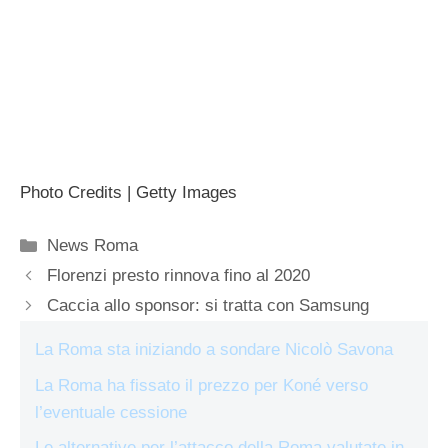
Photo Credits | Getty Images
Categorie
News Roma
Florenzi presto rinnova fino al 2020
Caccia allo sponsor: si tratta con Samsung
La Roma sta iniziando a sondare Nicolò Savona
La Roma ha fissato il prezzo per Koné verso
l’eventuale cessione
Le alternative per l’attacco della Roma valutate in