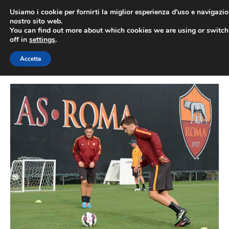
Vai
Usiamo i cookie per fornirti la miglior esperienza d'uso e navigazio
al
nostro sito web.
You can find out more about which cookies we are using or switc
contenuto
ME
off in
settings
.
Accetta